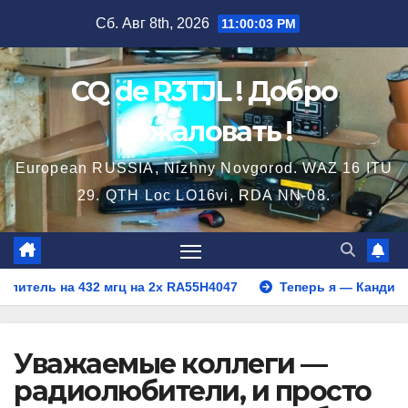
Перейти
Сб. Авг 8th, 2026
11:00:03 PM
к
содержимому
CQ de R3TJL ! Добро
пожаловать !
European RUSSIA, Nizhny Novgorod. WAZ 16 ITU
29. QTH Loc LO16vi, RDA NN-08.
 на 432 мгц на 2х RA55H4047
Теперь я — Кандидат в мас
Уважаемые коллеги —
радиолюбители, и просто